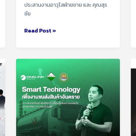
ประสานงานอาวุโสฝ่ายขาย และ คุณสุร
เทคโนโลยี
ชัย
ฟ
ลี
Read Post »
ทร
ถ
บรรทุก
ONELINK
ร่วม
ถ่ายทอด
องค์
ความ
รู้
Smart
Technology
ยก