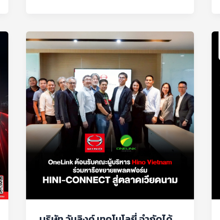
บริษัท
วัน
ลิงค์
เทคโนโลยี่
จำกัด
ได้
ให้การ
ต้อนรับ
คณะ
ผู้
บริหาร
จากHino
Vietnam
บริษัท วันลิงค์ เทคโนโลยี่ จำกัดได้