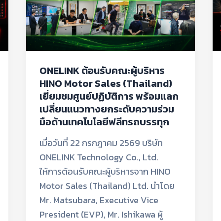
(Thailand)
เยี่ยม
ชม
ศูนย์
ปฏิบัติ
ONELINK ต้อนรับคณะผู้บริหาร
การ
HINO Motor Sales (Thailand)
พร้อม
เยี่ยมชมศูนย์ปฏิบัติการ พร้อมแลก
แลก
เปลี่ยนแนวทางยกระดับความร่วม
เปลี่ยน
มือด้านเทคโนโลยีฟลีทรถบรรทุก
แนวทาง
เมื่อวันที่ 22 กรกฎาคม 2569 บริษัท
ยก
ONELINK Technology Co., Ltd.
ระดับ
ให้การต้อนรับคณะผู้บริหารจาก HINO
ความ
Motor Sales (Thailand) Ltd. นำโดย
ร่วม
Mr. Matsubara, Executive Vice
มือ
President (EVP), Mr. Ishikawa ผู้
ด้าน