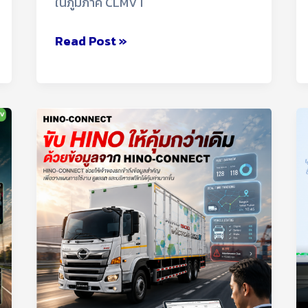
ในภูมิภาค CLMVT
Read Post »
รถ
HINO
ของ
คุณ…
มี
ข้อมูล
สำคัญ
มากกว่า
ที่
คิด