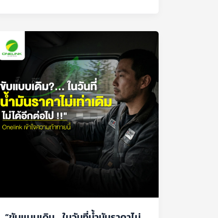
“ขับ
แบบ
เดิม…
ใน
วัน
ที่
น้ำมัน
ราคา
ไม่
เท่า
เดิม
ไม่
ได้
“ขับแบบเดิม… ในวันที่น้ำมันราคาไม่