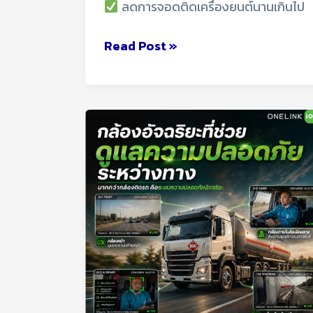
ลดการจอดติดเครื่องยนต์นานเกินไป
Read Post »
ยก
ระดับ
ความ
ปลอด
ภัย
ของ
ฟ
ลี
ทรถ
ด้วย