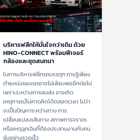
HINO-
CONNECT
พร้อม
ฟีเจอร์
กล้อง
บริหารฟลีทให้มั่นใจกว่าเดิม ด้วย
และ
HINO-CONNECT พร้อมฟีเจอร์
ชุด
กล้องและชุดสนทนา
สนทนา
ในการบริหารฟลีทรถบรรทุก การรู้เพียง
ตำแหน่งของรถอาจไม่เพียงพออีกต่อไป
เพราะระหว่างการขนส่ง อาจเกิด
เหตุการณ์ไม่คาดคิดได้ตลอดเวลา ไม่ว่า
จะเป็นปัญหาระหว่างทาง การ
เปลี่ยนแปลงเส้นทาง สภาพการจราจร
หรือเหตุฉุกเฉินที่ต้องประสานงานกับคน
ขับอย่างรวดเร็ว