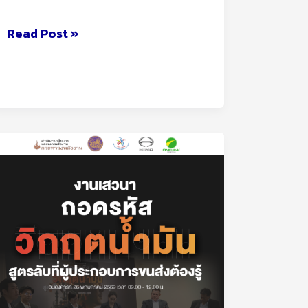
Read Post »
ONELINK
จัด
เสวนา
ออนไลน์
“ถอดรหัส
วิกฤต
น้ำมัน
สูตร
ลับ