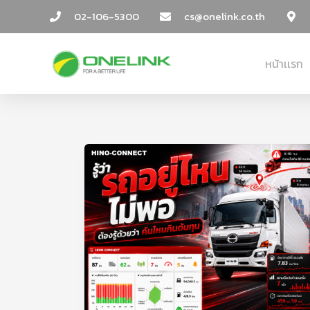
Skip
Post
02-106-5300
cs@onelink.co.th
to
pagination
content
หน้าเเรก
รู้
ว่า
รถ
อยู่
ไหน
ไม่
พอ
ต้อง