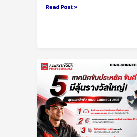
Read Post »
5
เทคนิค
ง่าย
ๆ
ที่
ช่วย
ให้การ
ขับ
ประหยัด