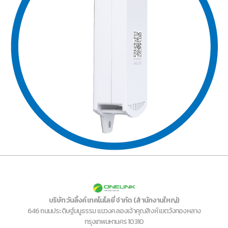
บริษัท วันลิ้งค์ เทคโนโลยี่ จำกัด (สำนักงานใหญ่)
646 ถนนประดิษฐ์มนูธรรม แขวงคลองเจ้าคุณสิงห์ เขตวังทองหลาง
กรุงเทพมหานคร 10310