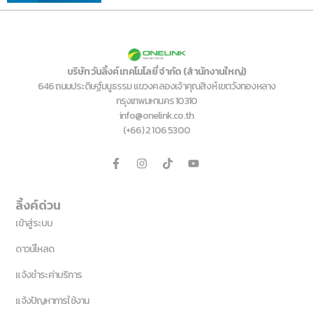
บริษัท วันลิ้งค์ เทคโนโลยี่ จำกัด (สำนักงานใหญ่)
646 ถนนประดิษฐ์มนูธรรม แขวงคลองเจ้าคุณสิงห์ เขตวังทองหลาง
กรุงเทพมหานคร 10310
info@onelink.co.th
(+66) 2 106 5300
ลิ้งค์ด่วน
เข้าสู่ระบบ
ดาวน์โหลด
แจ้งชำระค่าบริการ
แจ้งปัญหาการใช้งาน